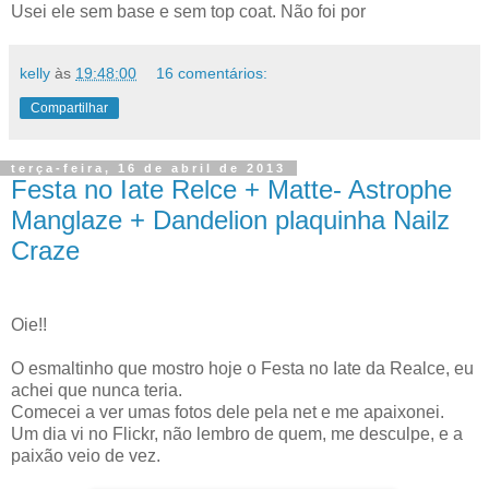
Usei ele sem base e sem top coat. Não foi por
kelly
às
19:48:00
16 comentários:
Compartilhar
terça-feira, 16 de abril de 2013
Festa no Iate Relce + Matte- Astrophe
Manglaze + Dandelion plaquinha Nailz
Craze
Oie!!
O esmaltinho que mostro hoje o Festa no Iate da Realce, eu
achei que nunca teria.
Comecei a ver umas fotos dele pela net e me apaixonei.
Um dia vi no Flickr, não lembro de quem, me desculpe, e a
paixão veio de vez.