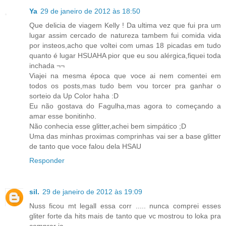
Ya
29 de janeiro de 2012 às 18:50
Que delicia de viagem Kelly ! Da ultima vez que fui pra um
lugar assim cercado de natureza tambem fui comida vida
por insteos,acho que voltei com umas 18 picadas em tudo
quanto é lugar HSUAHA pior que eu sou alérgica,fiquei toda
inchada ¬¬
Viajei na mesma época que voce ai nem comentei em
todos os posts,mas tudo bem vou torcer pra ganhar o
sorteio da Up Color haha :D
Eu não gostava do Fagulha,mas agora to começando a
amar esse bonitinho.
Não conhecia esse glitter,achei bem simpático ;D
Uma das minhas proximas comprinhas vai ser a base glitter
de tanto que voce falou dela HSAU
Responder
sil.
29 de janeiro de 2012 às 19:09
Nuss ficou mt legall essa corr ..... nunca comprei esses
gliter forte da hits mais de tanto que vc mostrou to loka pra
comprar ja.....