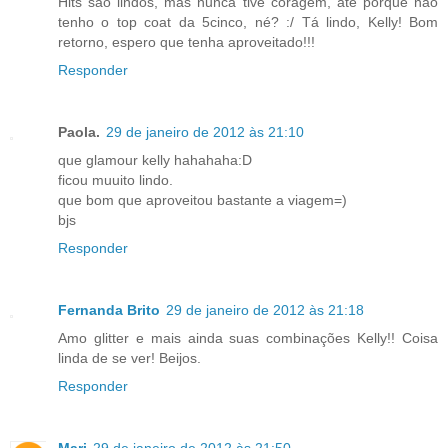
Hits são lindos, mas nunca tive coragem, até porque não
tenho o top coat da 5cinco, né? :/ Tá lindo, Kelly! Bom
retorno, espero que tenha aproveitado!!!
Responder
Paola.
29 de janeiro de 2012 às 21:10
que glamour kelly hahahaha:D
ficou muuito lindo.
que bom que aproveitou bastante a viagem=)
bjs
Responder
Fernanda Brito
29 de janeiro de 2012 às 21:18
Amo glitter e mais ainda suas combinações Kelly!! Coisa
linda de se ver! Beijos.
Responder
Mari
29 de janeiro de 2012 às 21:50