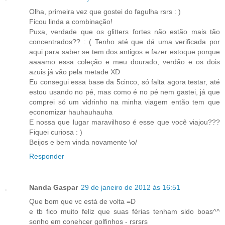
Olha, primeira vez que gostei do fagulha rsrs : )
Ficou linda a combinação!
Puxa, verdade que os glitters fortes não estão mais tão
concentrados?? : ( Tenho até que dá uma verificada por
aqui para saber se tem dos antigos e fazer estoque porque
aaaamo essa coleção e meu dourado, verdão e os dois
azuis já vão pela metade XD
Eu consegui essa base da 5cinco, só falta agora testar, até
estou usando no pé, mas como é no pé nem gastei, já que
comprei só um vidrinho na minha viagem então tem que
economizar hauhauhauha
E nossa que lugar maravilhoso é esse que você viajou???
Fiquei curiosa : )
Beijos e bem vinda novamente \o/
Responder
Nanda Gaspar
29 de janeiro de 2012 às 16:51
Que bom que vc está de volta =D
e tb fico muito feliz que suas férias tenham sido boas^^
sonho em conehcer golfinhos - rsrsrs