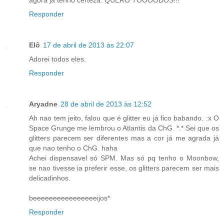
agora já tenho certeza: QUERO TOOOODOS!!!
Responder
Elô
17 de abril de 2013 às 22:07
Adorei todos eles.
Responder
Aryadne
28 de abril de 2013 às 12:52
Ah nao tem jeito, falou que é glitter eu já fico babando. :x O
Space Grunge me lembrou o Atlantis da ChG. *.* Sei que os
glitters parecem ser diferentes mas a cor já me agrada já
que nao tenho o ChG. haha
Achei dispensavel só SPM. Mas só pq tenho o Moonbow,
se nao tivesse ia preferir esse, os glitters parecem ser mais
delicadinhos.
beeeeeeeeeeeeeeeeijos*
Responder