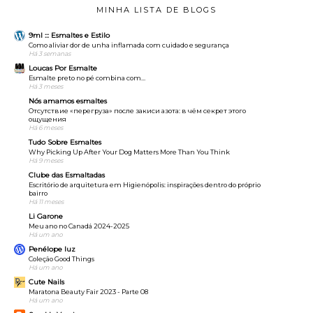
MINHA LISTA DE BLOGS
9ml ::: Esmaltes e Estilo
Como aliviar dor de unha inflamada com cuidado e segurança
Há 3 semanas
Loucas Por Esmalte
Esmalte preto no pé combina com…
Há 3 meses
Nós amamos esmaltes
Отсутствие «перегруза» после закиси азота: в чём секрет этого
ощущения
Há 6 meses
Tudo Sobre Esmaltes
Why Picking Up After Your Dog Matters More Than You Think
Há 9 meses
Clube das Esmaltadas
Escritório de arquitetura em Higienópolis: inspirações dentro do próprio
bairro
Há 11 meses
Li Garone
Meu ano no Canadá 2024-2025
Há um ano
Penélope luz
Coleção Good Things
Há um ano
Cute Nails
Maratona Beauty Fair 2023 - Parte 08
Há um ano