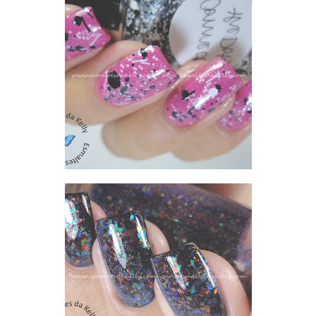
LOLLY - ZOYA MOD MATTE + CONNECT THE DOTS - LYNNDERELLA E RESULTADO DO SORTEIO DAS COMENTARISTAS DOS POSTS PROGRAMADOS
MISTURINHA DE FLOCADOS