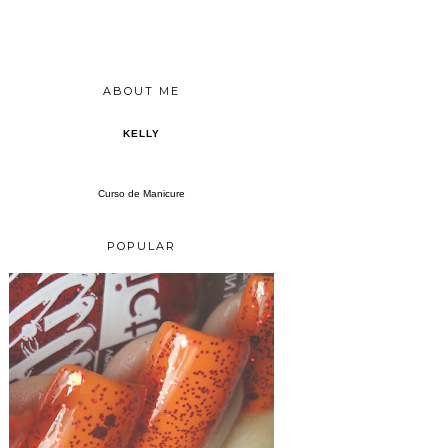
ABOUT ME
KELLY
Curso de Manicure
POPULAR
CHRIS "COM QUEM VOU SAIR" LORENA + ANIMATE L.A.GIRL GLITTER ADDICT ANIMATE