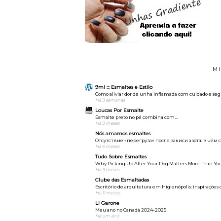
M
9ml ::: Esmaltes e Estilo
Como aliviar dor de unha inflamada com cuidado e se
Há 3 semanas
Loucas Por Esmalte
Esmalte preto no pé combina com…
Há 3 meses
Nós amamos esmaltes
Отсутствие «перегруза» после закиси азота: в чём
Há 6 meses
Tudo Sobre Esmaltes
Why Picking Up After Your Dog Matters More Than Yo
Há 9 meses
Clube das Esmaltadas
Escritório de arquitetura em Higienópolis: inspirações 
Há 11 meses
Li Garone
Meu ano no Canadá 2024-2025
Há um ano