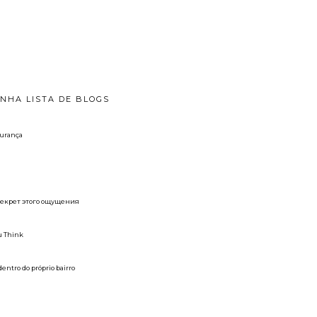
INHA LISTA DE BLOGS
gurança
 секрет этого ощущения
u Think
dentro do próprio bairro