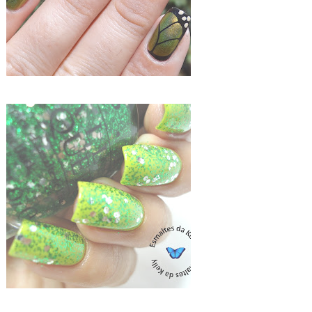
ZOYA MITZI + OPI MUPPETS FRESH FROG OF BEL AIR