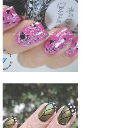
LOLLY - ZOYA MOD MATTE + CONNECT THE DOTS - LYNNDERELLA E RESULTADO DO SORTEIO DAS COMENTARISTAS DOS POSTS PROGRAMADOS
ACID LEMON E ANIMAL PRINT BUTERFLY