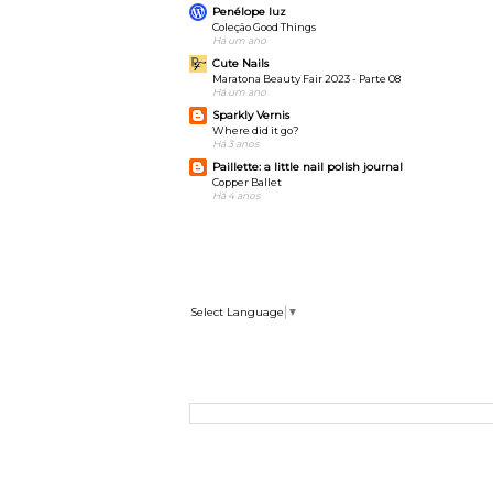
Penélope luz
Coleção Good Things
Há um ano
Cute Nails
Maratona Beauty Fair 2023 - Parte 08
Há um ano
Sparkly Vernis
Where did it go?
Há 3 anos
Paillette: a little nail polish journal
Copper Ballet
Há 4 anos
Select Language
▼