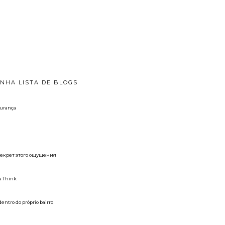
INHA LISTA DE BLOGS
gurança
 секрет этого ощущения
u Think
dentro do próprio bairro