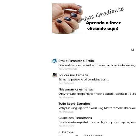
M
9ml ::: Esmaltes e Estilo
Como aliviar dor de unha inflamada com cuidado e se
Há 2 semanas
Loucas Por Esmalte
Esmalte preto no pé combina com…
Há 3 meses
Nós amamos esmaltes
Отсутствие «перегруза» после закиси азота: в чём
Há 6 meses
Tudo Sobre Esmaltes
Why Picking Up After Your Dog Matters More Than Yo
Há 9 meses
Clube das Esmaltadas
Escritório de arquitetura em Higienópolis: inspirações 
Há 11 meses
Li Garone