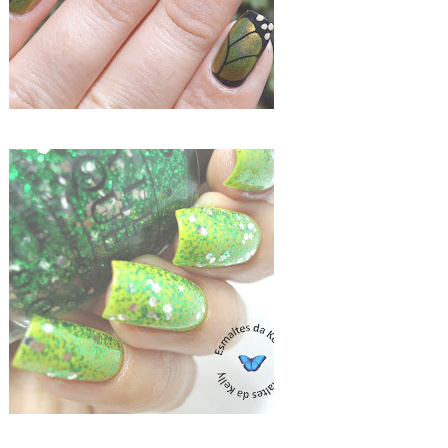
ZOYA MITZI + OPI MUPPETS FRESH FROG OF BEL AIR