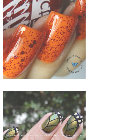
CHRIS "COM QUEM VOU SAIR" LORENA + ANIMATE L.A.GIRL GLITTER ADDICT ANIMATE
ACID LEMON E ANIMAL PRINT BUTERFLY