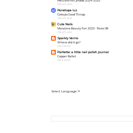
Meu ano no Canadá 2024-2025
Há um ano
Penélope luz
Coleção Good Things
Há um ano
Cute Nails
Maratona Beauty Fair 2023 - Parte 08
Há um ano
Sparkly Vernis
Where did it go?
Há 3 anos
Paillette: a little nail polish journal
Copper Ballet
Há 4 anos
Select Language
▼