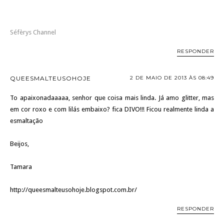
Séfèrys Channel
RESPONDER
QUEESMALTEUSOHOJE
2 DE MAIO DE 2013 ÀS 08:49
To apaixonadaaaaa, senhor que coisa mais linda. Já amo glitter, mas
em cor roxo e com lilás embaixo? fica DIVO!!! Ficou realmente linda a
esmaltação
Beijos,
Tamara
http://queesmalteusohoje.blogspot.com.br/
RESPONDER