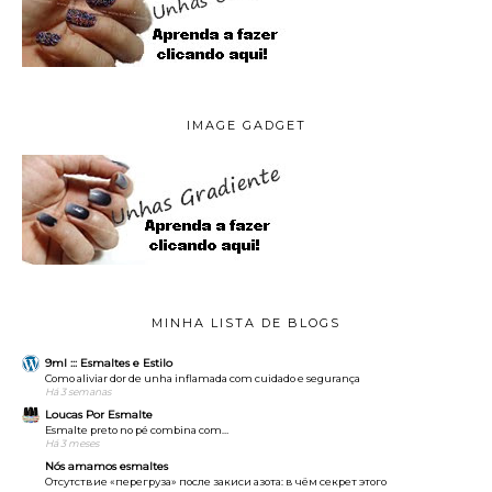
IMAGE GADGET
MINHA LISTA DE BLOGS
9ml ::: Esmaltes e Estilo
Como aliviar dor de unha inflamada com cuidado e segurança
Há 3 semanas
Loucas Por Esmalte
Esmalte preto no pé combina com…
Há 3 meses
Nós amamos esmaltes
Отсутствие «перегруза» после закиси азота: в чём секрет этого