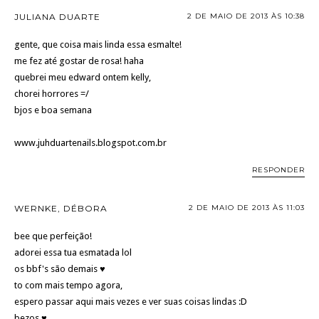
JULIANA DUARTE
2 DE MAIO DE 2013 ÀS 10:38
gente, que coisa mais linda essa esmalte!
me fez até gostar de rosa! haha
quebrei meu edward ontem kelly,
chorei horrores =/
bjos e boa semana
www.juhduartenails.blogspot.com.br
RESPONDER
WERNKE, DÉBORA
2 DE MAIO DE 2013 ÀS 11:03
bee que perfeição!
adorei essa tua esmatada lol
os bbf's são demais ♥
to com mais tempo agora,
espero passar aqui mais vezes e ver suas coisas lindas :D
bezos ♥