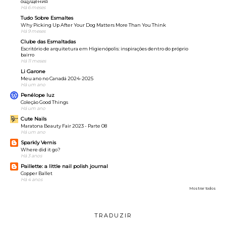
ощущения
Há 6 meses
Tudo Sobre Esmaltes
Why Picking Up After Your Dog Matters More Than You Think
Há 9 meses
Clube das Esmaltadas
Escritório de arquitetura em Higienópolis: inspirações dentro do próprio
bairro
Há 11 meses
Li Garone
Meu ano no Canadá 2024-2025
Há um ano
Penélope luz
Coleção Good Things
Há um ano
Cute Nails
Maratona Beauty Fair 2023 - Parte 08
Há um ano
Sparkly Vernis
Where did it go?
Há 3 anos
Paillette: a little nail polish journal
Copper Ballet
Há 4 anos
Mostrar todos
TRADUZIR