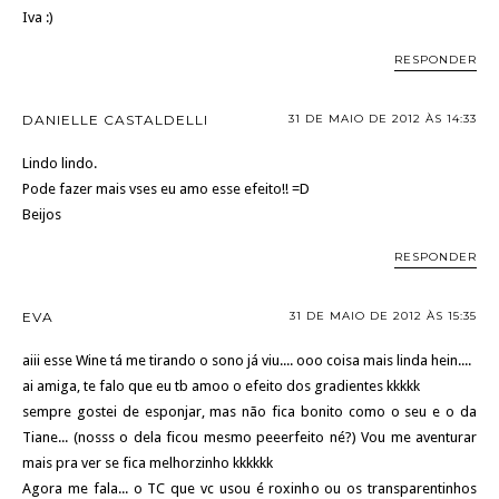
Iva :)
RESPONDER
DANIELLE CASTALDELLI
31 DE MAIO DE 2012 ÀS 14:33
Lindo lindo.
Pode fazer mais vses eu amo esse efeito!! =D
Beijos
RESPONDER
EVA
31 DE MAIO DE 2012 ÀS 15:35
aiii esse Wine tá me tirando o sono já viu.... ooo coisa mais linda hein....
ai amiga, te falo que eu tb amoo o efeito dos gradientes kkkkk
sempre gostei de esponjar, mas não fica bonito como o seu e o da
Tiane... (nosss o dela ficou mesmo peeerfeito né?) Vou me aventurar
mais pra ver se fica melhorzinho kkkkkk
Agora me fala... o TC que vc usou é roxinho ou os transparentinhos