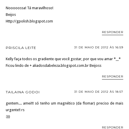
Nooooossa! Tá maravilhoso!
Beijos
Http://gpolish.blogspot.com
RESPONDER
PRISCILA LEITE
31 DE MAIO DE 2012 ÀS 16:59
Kelly faça todos os gradiente que você gostar, por que vou amar *__*
Ficou lindo de + aliadosdabeleza.blogspot.com.br Beijoss
RESPONDER
TAILAINA GODOI
31 DE MAIO DE 2012 ÀS 18:57
gentem.... amei!!! só tenho um magnético (da flomar) preciso de mais
urgente!! rs
:)))
RESPONDER