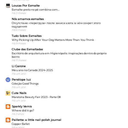
Loucas Por Esmalte
Esmalte preto no pé combina com…
Há 3 meses
Nós amamos esmaltes
Отсутствие «перегруза» после закиси азота: в чём секрет этого
ощущения
Há 6 meses
Tudo Sobre Esmaltes
Why Picking Up After Your Dog Matters More Than You Think
Há 9 meses
Clube das Esmaltadas
Escritório de arquitetura em Higienópolis: inspirações dentro do próprio
bairro
Há 11 meses
Li Garone
Meu ano no Canadá 2024-2025
Há um ano
Penélope luz
Coleção Good Things
Há um ano
Cute Nails
Maratona Beauty Fair 2023 - Parte 08
Há um ano
Sparkly Vernis
Where did it go?
Há 3 anos
Paillette: a little nail polish journal
Copper Ballet
Há 4 anos