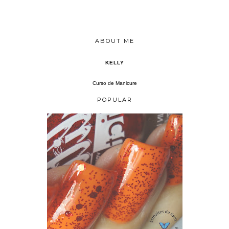
ABOUT ME
KELLY
Curso de Manicure
POPULAR
CHRIS "COM QUEM VOU SAIR" LORENA + ANIMATE L.A.GIRL GLITTER ADDICT ANIMATE