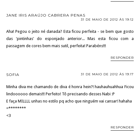
JANE IRIS ARAÚJO CABRERA PENAS
31 DE MAIO DE 2012 ÀS 19:12
Aha! Pegou o jeito né danada? Esta ficou perfeita - se bem que gosto
das 'pintinhas' do esponjado anterior... Mas esta ficou com a
passagem de cores bem mais sutil, perfeita! Parabéns!!!
RESPONDER
SOFIA
31 DE MAIO DE 2012 ÀS 19:17
Minha diva me chamando de diva é honra hein?! hauhauhuahhua Ficou
lindoooooo demais!!! Perfeito! Tô precisando desses Nabi :P
E faça MILLLL unhas no estilo pq acho que ninguém vai cansar! hahaha
=********
<3
RESPONDER