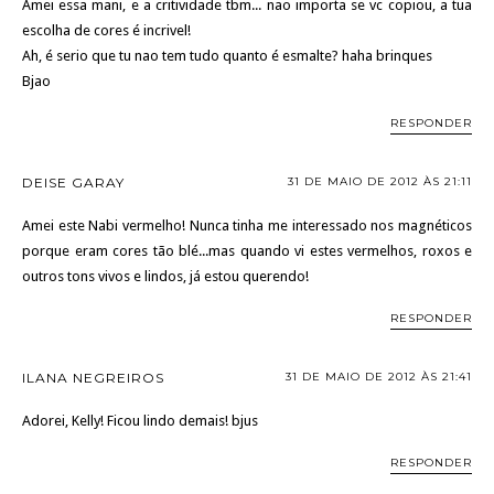
Amei essa mani, e a critividade tbm... nao importa se vc copiou, a tua
escolha de cores é incrivel!
Ah, é serio que tu nao tem tudo quanto é esmalte? haha brinques
Bjao
RESPONDER
DEISE GARAY
31 DE MAIO DE 2012 ÀS 21:11
Amei este Nabi vermelho! Nunca tinha me interessado nos magnéticos
porque eram cores tão blé...mas quando vi estes vermelhos, roxos e
outros tons vivos e lindos, já estou querendo!
RESPONDER
ILANA NEGREIROS
31 DE MAIO DE 2012 ÀS 21:41
Adorei, Kelly! Ficou lindo demais! bjus
RESPONDER