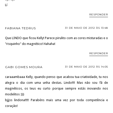
Lí
RESPONDER
FABIANA TEDRUS
31 DE MAIO DE 2012 ÀS 13:48
Que LINDO que ficou Kelly! Parece pirulito com as cores misturadas e o
"risquinho" do magnético! Hahaha!
RESPONDER
GABI GOMES MOURA
31 DE MAIO DE 2012 ÀS 14:05
caraaambaaa Kelly, quando penso que acabou tua criatividade, tu nos
alegra o dia com uma unha destas. Lindo!!!! Mas não sou fã de
magnéticos, os teus eu curto porque sempre estás inovando nos
modelitos :)))
bjjjss lindona!!!!! Parabéns mais uma vez por toda competência e
coração!