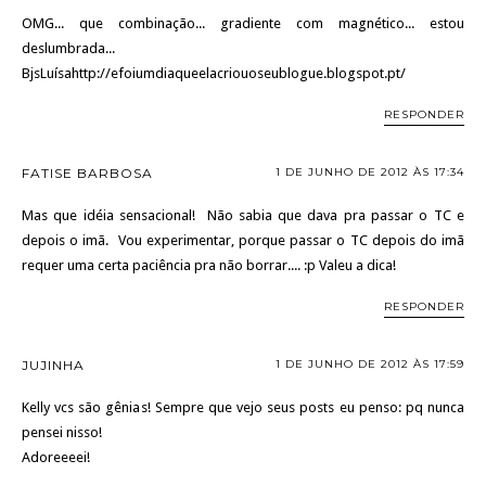
OMG... que combinação... gradiente com magnético... estou
deslumbrada...
BjsLuísahttp://efoiumdiaqueelacriouoseublogue.blogspot.pt/
RESPONDER
FATISE BARBOSA
1 DE JUNHO DE 2012 ÀS 17:34
Mas que idéia sensacional! Não sabia que dava pra passar o TC e
depois o imã. Vou experimentar, porque passar o TC depois do imã
requer uma certa paciência pra não borrar.... :p Valeu a dica!
RESPONDER
JUJINHA
1 DE JUNHO DE 2012 ÀS 17:59
Kelly vcs são gênias! Sempre que vejo seus posts eu penso: pq nunca
pensei nisso!
Adoreeeei!