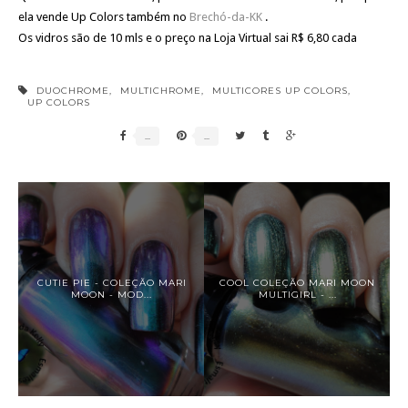
ela vende Up Colors também no
Brechó-da-KK
.
Os vidros são de 10 mls e o preço na Loja Virtual sai R$ 6,80 cada
DUOCHROME
,
MULTICHROME
,
MULTICORES UP COLORS
,
UP COLORS
CUTIE PIE - COLEÇÃO MARI
COOL COLEÇÃO MARI MOON
MOON - MOD...
MULTIGIRL - ...