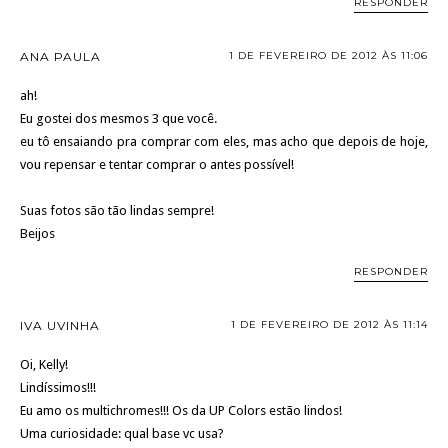
RESPONDER
ANA PAULA
1 DE FEVEREIRO DE 2012 ÀS 11:06
ah!
Eu gostei dos mesmos 3 que você.
eu tô ensaiando pra comprar com eles, mas acho que depois de hoje,
vou repensar e tentar comprar o antes possível!
Suas fotos são tão lindas sempre!
Beijos
RESPONDER
IVA UVINHA
1 DE FEVEREIRO DE 2012 ÀS 11:14
Oi, Kelly!
Lindíssimos!!!
Eu amo os multichromes!!! Os da UP Colors estão lindos!
Uma curiosidade: qual base vc usa?