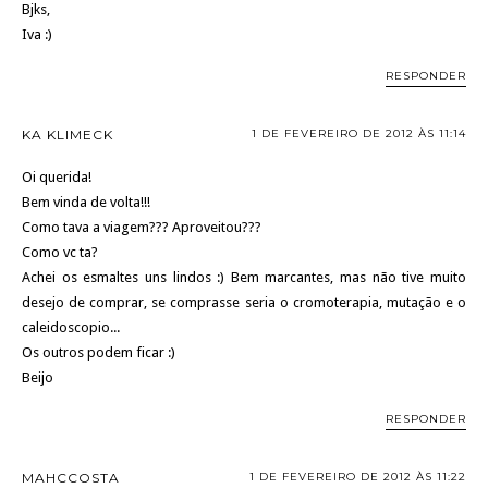
Bjks,
Iva :)
RESPONDER
KA KLIMECK
1 DE FEVEREIRO DE 2012 ÀS 11:14
Oi querida!
Bem vinda de volta!!!
Como tava a viagem??? Aproveitou???
Como vc ta?
Achei os esmaltes uns lindos :) Bem marcantes, mas não tive muito
desejo de comprar, se comprasse seria o cromoterapia, mutação e o
caleidoscopio...
Os outros podem ficar :)
Beijo
RESPONDER
MAHCCOSTA
1 DE FEVEREIRO DE 2012 ÀS 11:22