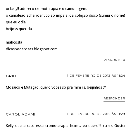
oi kelly!! adorei o cromoterapia e o camuflagem.
o camaleao achei identico ao impala, da coleção disco (sumiu o nome)
que eu odieiii
beijoss querida
mahcosta
dicaspoderosas.blogspot.com
RESPONDER
GRID
1 DE FEVEREIRO DE 2012 ÀS 11:24
Mosaico e Mutação, quero vocês só pra mim rs. beijinhos ;*
RESPONDER
CAROL ADAMI
1 DE FEVEREIRO DE 2012 ÀS 11:29
Kelly que arraso esse cromoterapia heim... eu quero!!! rsrsrs Gostei