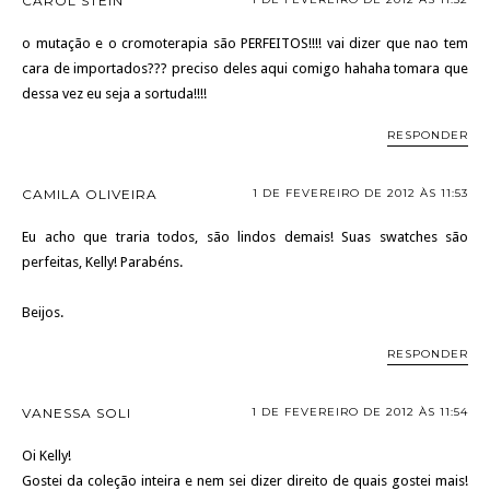
CAROL STEIN
o mutação e o cromoterapia são PERFEITOS!!!! vai dizer que nao tem
cara de importados??? preciso deles aqui comigo hahaha tomara que
dessa vez eu seja a sortuda!!!!
RESPONDER
CAMILA OLIVEIRA
1 DE FEVEREIRO DE 2012 ÀS 11:53
Eu acho que traria todos, são lindos demais! Suas swatches são
perfeitas, Kelly! Parabéns.
Beijos.
RESPONDER
VANESSA SOLI
1 DE FEVEREIRO DE 2012 ÀS 11:54
Oi Kelly!
Gostei da coleção inteira e nem sei dizer direito de quais gostei mais!