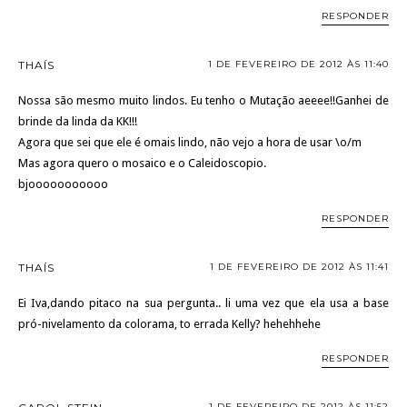
RESPONDER
THAÍS
1 DE FEVEREIRO DE 2012 ÀS 11:40
Nossa são mesmo muito lindos. Eu tenho o Mutação aeeee!!Ganhei de
brinde da linda da KK!!!
Agora que sei que ele é omais lindo, não vejo a hora de usar \o/m
Mas agora quero o mosaico e o Caleidoscopio.
bjooooooooooo
RESPONDER
THAÍS
1 DE FEVEREIRO DE 2012 ÀS 11:41
Ei Iva,dando pitaco na sua pergunta.. li uma vez que ela usa a base
pró-nivelamento da colorama, to errada Kelly? hehehhehe
RESPONDER
1 DE FEVEREIRO DE 2012 ÀS 11:52