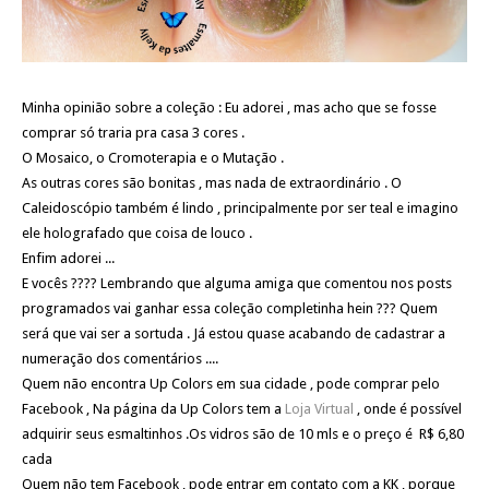
Minha opinião sobre a coleção : Eu adorei , mas acho que se fosse
comprar só traria pra casa 3 cores .
O Mosaico, o Cromoterapia e o Mutação .
As outras cores são bonitas , mas nada de extraordinário . O
Caleidoscópio também é lindo , principalmente por ser teal e imagino
ele holografado que coisa de louco .
Enfim adorei ...
E vocês ???? Lembrando que alguma amiga que comentou nos posts
programados vai ganhar essa coleção completinha hein ??? Quem
será que vai ser a sortuda . Já estou quase acabando de cadastrar a
numeração dos comentários ....
Quem não encontra Up Colors em sua cidade , pode comprar pelo
Facebook , Na página da Up Colors tem a
Loja Virtual
, onde é possível
adquirir seus esmaltinhos .Os vidros são de 10 mls e o preço é R$ 6,80
cada
Quem não tem Facebook , pode entrar em contato com a KK , porque