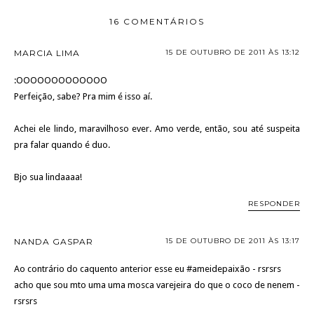
16 COMENTÁRIOS
MARCIA LIMA
15 DE OUTUBRO DE 2011 ÀS 13:12
:OOOOOOOOOOOOO
Perfeição, sabe? Pra mim é isso aí.
Achei ele lindo, maravilhoso ever. Amo verde, então, sou até suspeita
pra falar quando é duo.
Bjo sua lindaaaa!
RESPONDER
NANDA GASPAR
15 DE OUTUBRO DE 2011 ÀS 13:17
Ao contrário do caquento anterior esse eu #ameidepaixão - rsrsrs
acho que sou mto uma uma mosca varejeira do que o coco de nenem -
rsrsrs