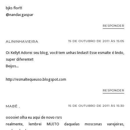
bjks flor!!!
@nandacgaspar
RESPONDER
ALININHAVIEIRA
15 DE OUTUBRO DE 2011 ÀS 15:05
Oi Kelly!! Adorei seu blog, você tem unhas lindas!! Esse esmalte é lindo,
super diferente!!
Beijos...
http://esmaltequeuso.blogspot.com
RESPONDER
MABÊ ,
15 DE OUTUBRO DE 2011 ÀS 15:30
ooooie! olha eu aqui de novo rsrs
realmente, lembrei MUITO daquelas mosconas varejeiras,