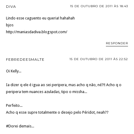
DIVA
15 DE OUTUBRO DE 2011 ÀS 18:43
Lindo esse caguento eu queria! hahahah
bjos
http://maniasdadiva.blogspot.com/
RESPONDER
FEBREDEESMALTE
15 DE OUTUBRO DE 2011 ÀS 22:52
Oi Kelly...
Ia dizer q ele é igua ao sei peripera, mas acho q não, né?!! Acho q o
peripera tem nuances azuladas, tipo o missha...
Perfeito...
Acho q esse supre totalmente o desejo pelo Péridot, neah??
#Dorei demais...