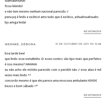
suahsauhsuhas
ficou liiiiindo!
e não tem mesmo nenhum nacional parecido :/
pena pq é lindo e exótico! amo tudo que é exótico, ashuahsuahsuahs
bjs amiga linda!
RESPONDER
WERNKE, DÉBORA
15 DE OUTUBRO DE 2011 ÀS 15:48
boa tarde bee!
que lindo esse esmaltinho :D esses ozotics são tipo mais que perfeitos
é isso mesmo? HAHAHA
eu não acho ele móóito parecido com o peridót não :/ esse alias é mil
vezes mais lindo ^^
concordo mesmo é que ele parece uma moscona ambulante HIHIHI
bezos e bom sábado =*
RESPONDER