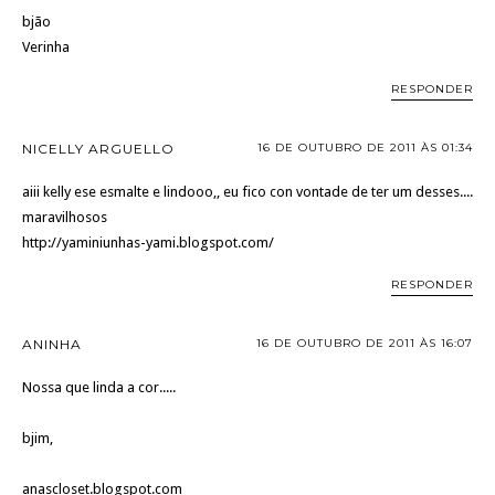
bjão
Verinha
RESPONDER
NICELLY ARGUELLO
16 DE OUTUBRO DE 2011 ÀS 01:34
aiii kelly ese esmalte e lindooo,, eu fico con vontade de ter um desses....
maravilhosos
http://yaminiunhas-yami.blogspot.com/
RESPONDER
ANINHA
16 DE OUTUBRO DE 2011 ÀS 16:07
Nossa que linda a cor.....
bjim,
anascloset.blogspot.com