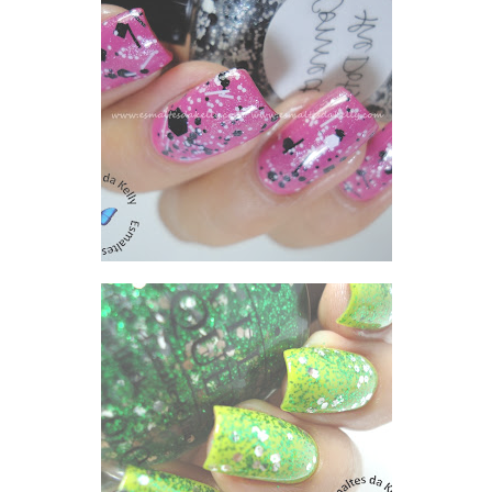
LOLLY - ZOYA MOD MATTE + CONNECT THE DOTS - LYNNDERELLA E RESULTADO DO SORTEIO DAS COMENTARISTAS DOS POSTS PROGRAMADOS
ZOYA MITZI + OPI MUPPETS FRESH FROG OF BEL AIR