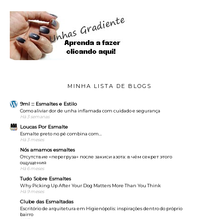
MINHA LISTA DE BLOGS
9ml ::: Esmaltes e Estilo
Como aliviar dor de unha inflamada com cuidado e segurança
Há 3 semanas
Loucas Por Esmalte
Esmalte preto no pé combina com…
Há 3 meses
Nós amamos esmaltes
Отсутствие «перегруза» после закиси азота: в чём секрет этого
ощущения
Há 6 meses
Tudo Sobre Esmaltes
Why Picking Up After Your Dog Matters More Than You Think
Há 9 meses
Clube das Esmaltadas
Escritório de arquitetura em Higienópolis: inspirações dentro do próprio
bairro