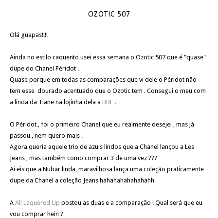
OZOTIC 507
Olá guapas!!!!
Ainda no estilo caquento usei essa semana o Ozotic 507 que é "quase"
dupe do Chanel Péridot .
Quase porque em todas as comparações que vi dele o Péridot não
tem esse dourado acentuado que o Ozotic tem . Consegui o meu com
a linda da Tiane na lojinha dela a
BBF
.
O Péridot , foi o primeiro Chanel que eu realmente desejei , mas já
passou , nem quero mais .
Agora queria aquele trio de azuis lindos que a Chanel lançou a Les
Jeans , mas também como comprar 3 de uma vez ???
Aí eis que a Nubar linda, maravilhosa lança uma coleção praticamente
dupe da Chanel a coleção Jeans hahahahahahahahh
A
All Laquered Up
postou as duas e a comparação ! Qual será que eu
vou comprar hein ?