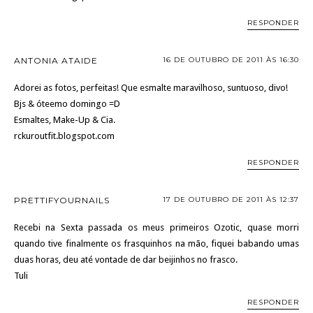
RESPONDER
ANTONIA ATAIDE
16 DE OUTUBRO DE 2011 ÀS 16:30
Adorei as fotos, perfeitas! Que esmalte maravilhoso, suntuoso, divo!
Bjs & óteemo domingo =D
Esmaltes, Make-Up & Cia.
rckuroutfit.blogspot.com
RESPONDER
PRETTIFYOURNAILS
17 DE OUTUBRO DE 2011 ÀS 12:37
Recebi na Sexta passada os meus primeiros Ozotic, quase morri
quando tive finalmente os frasquinhos na mão, fiquei babando umas
duas horas, deu até vontade de dar beijinhos no frasco.
Tuli
RESPONDER