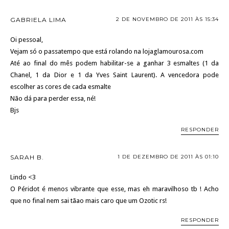
GABRIELA LIMA
2 DE NOVEMBRO DE 2011 ÀS 15:34
Oi pessoal,
Vejam só o passatempo que está rolando na lojaglamourosa.com
Até ao final do mês podem habilitar-se a ganhar 3 esmaltes (1 da
Chanel, 1 da Dior e 1 da Yves Saint Laurent). A vencedora pode
escolher as cores de cada esmalte
Não dá para perder essa, né!
Bjs
RESPONDER
SARAH B.
1 DE DEZEMBRO DE 2011 ÀS 01:10
Lindo <3
O Péridot é menos vibrante que esse, mas eh maravilhoso tb ! Acho
que no final nem sai tãao mais caro que um Ozotic rs!
RESPONDER