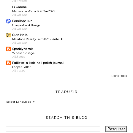
Há 11 meses
Li Garone
Meu ano no Canadá 2024-2025
Há um ano
Penélope luz
Coleção Good Things
Há um ano
Cute Nails
Maratona Beauty Fair 2023 - Parte 08
Há um ano
Sparkly Vernis
Where did it go?
Há 3 anos
Paillette: a little nail polish journal
Copper Ballet
Há 4 anos
Mostrar todos
TRADUZIR
Select Language
▼
SEARCH THIS BLOG