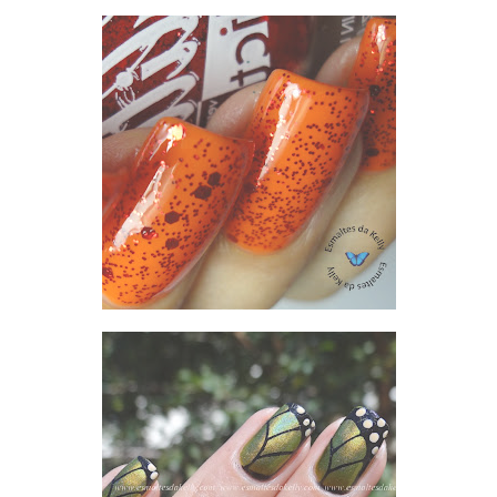
CHRIS "COM QUEM VOU SAIR" LORENA + ANIMATE L.A.GIRL GLITTER ADDICT ANIMATE
ACID LEMON E ANIMAL PRINT BUTERFLY