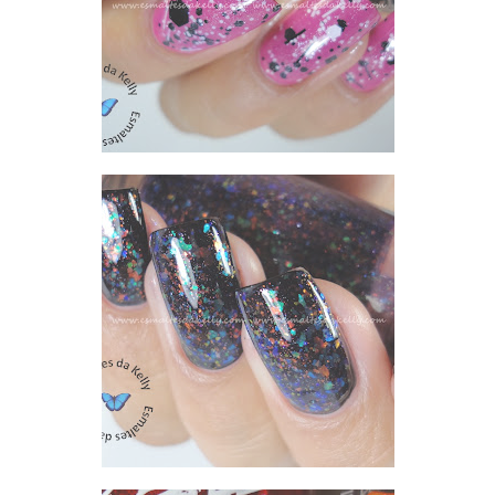
LOLLY - ZOYA MOD MATTE + CONNECT THE DOTS - LYNNDERELLA E RESULTADO DO SORTEIO DAS COMENTARISTAS DOS POSTS PROGRAMADOS
MISTURINHA DE FLOCADOS