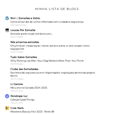
MINHA LISTA DE BLOGS
9ml ::: Esmaltes e Estilo
Como aliviar dor de unha inflamada com cuidado e segurança
Há 2 semanas
Loucas Por Esmalte
Esmalte preto no pé combina com…
Há 3 meses
Nós amamos esmaltes
Отсутствие «перегруза» после закиси азота: в чём секрет этого
ощущения
Há 6 meses
Tudo Sobre Esmaltes
Why Picking Up After Your Dog Matters More Than You Think
Há 9 meses
Clube das Esmaltadas
Escritório de arquitetura em Higienópolis: inspirações dentro do próprio
bairro
Há 11 meses
Li Garone
Meu ano no Canadá 2024-2025
Há um ano
Penélope luz
Coleção Good Things
Há um ano
Cute Nails
Maratona Beauty Fair 2023 - Parte 08