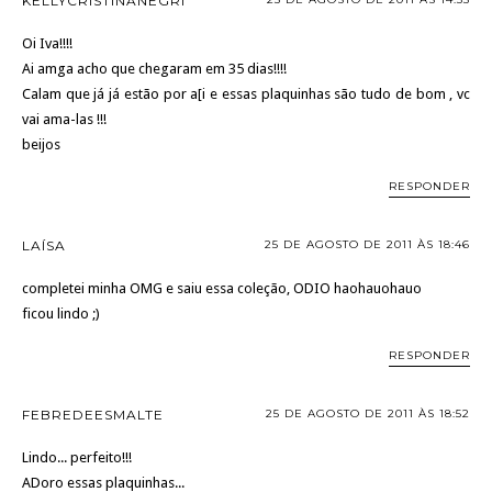
KELLYCRISTINANEGRI
Oi Iva!!!!
Ai amga acho que chegaram em 35 dias!!!!
Calam que já já estão por a[i e essas plaquinhas são tudo de bom , vc
vai ama-las !!!
beijos
RESPONDER
LAÍSA
25 DE AGOSTO DE 2011 ÀS 18:46
completei minha OMG e saiu essa coleção, ODIO haohauohauo
ficou lindo ;)
RESPONDER
FEBREDEESMALTE
25 DE AGOSTO DE 2011 ÀS 18:52
Lindo... perfeito!!!
ADoro essas plaquinhas...