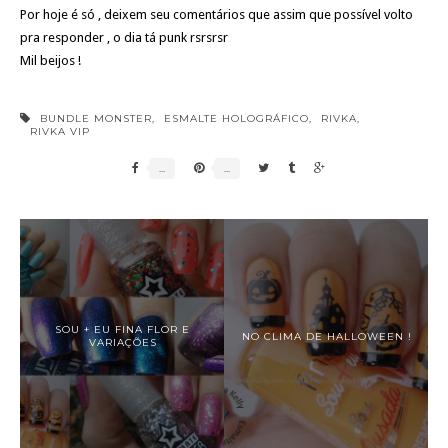
Por hoje é só , deixem seu comentários que assim que possível volto
pra responder , o dia tá punk rsrsrsr
Mil beijos !
BUNDLE MONSTER
,
ESMALTE HOLOGRÁFICO
,
RIVKA
,
RIVKA VIP
SOU + EU FINA FLOR E
NO CLIMA DE HALLOWEEN !
VARIAÇÕES