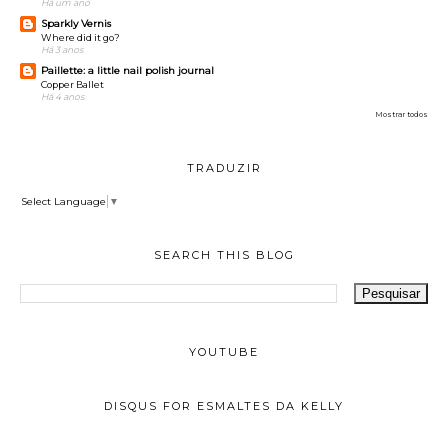
Há um ano
Sparkly Vernis
Where did it go?
Há 3 anos
Paillette: a little nail polish journal
Copper Ballet
Há 4 anos
Mostrar todos
TRADUZIR
Select Language
▼
SEARCH THIS BLOG
YOUTUBE
DISQUS FOR ESMALTES DA KELLY