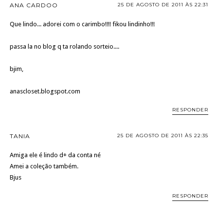
ANA CARDOO
25 DE AGOSTO DE 2011 ÀS 22:31
Que lindo... adorei com o carimbo!!!! fikou lindinho!!!
passa la no blog q ta rolando sorteio....
bjim,
anascloset.blogspot.com
RESPONDER
TANIA
25 DE AGOSTO DE 2011 ÀS 22:35
Amiga ele é lindo d+ da conta né
Amei a coleção também.
Bjus
RESPONDER