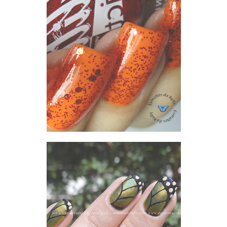
CHRIS "COM QUEM VOU SAIR" LORENA + ANIMATE L.A.GIRL GLITTER ADDICT ANIMATE
ACID LEMON E ANIMAL PRINT BUTERFLY