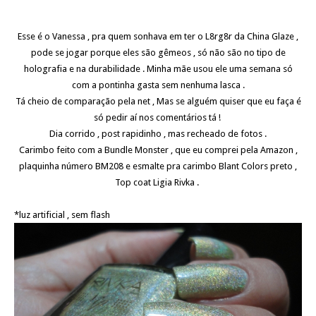
Esse é o Vanessa , pra quem sonhava em ter o L8rg8r da China Glaze ,
pode se jogar porque eles são gêmeos , só não são no tipo de
holografia e na durabilidade . Minha mãe usou ele uma semana só
com a pontinha gasta sem nenhuma lasca .
Tá cheio de comparação pela net , Mas se alguém quiser que eu faça é
só pedir aí nos comentários tá !
Dia corrido , post rapidinho , mas recheado de fotos .
Carimbo feito com a Bundle Monster , que eu comprei pela Amazon ,
plaquinha número BM208 e esmalte pra carimbo Blant Colors preto ,
Top coat Ligia Rivka .
*luz artificial , sem flash