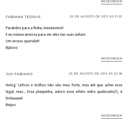
RESPONDER
FABIANA TEDRUS
25 DE AGOSTO DE 2011 ÀS 21:31
Parabéns para a Rivka, meeeesmo!!
E eu estava ansiosa para ver eles nas suas unhas!
Um arraso querida!!!
Bjãooo
RESPONDER
JUH FABIANO
25 DE AGOSTO DE 2011 ÀS 22:18
Holog´raficos e brilhos não são meu forte, mas até que achei esse
legal, mas... Essa plaquinha, adoro esse efeito vidro quebrado(?), é
lindaaaaa!
Beijos
RESPONDER