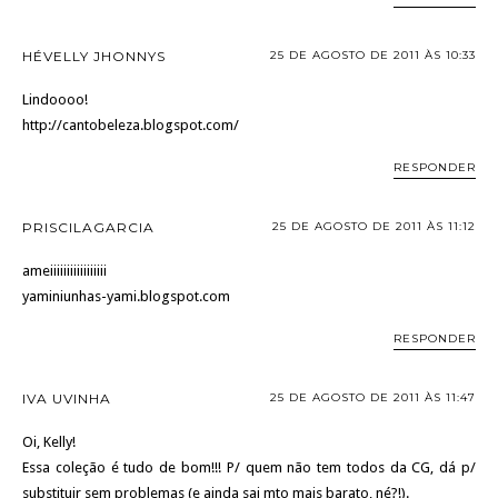
HÉVELLY JHONNYS
25 DE AGOSTO DE 2011 ÀS 10:33
Lindoooo!
http://cantobeleza.blogspot.com/
RESPONDER
PRISCILAGARCIA
25 DE AGOSTO DE 2011 ÀS 11:12
ameiiiiiiiiiiiiiiiii
yaminiunhas-yami.blogspot.com
RESPONDER
IVA UVINHA
25 DE AGOSTO DE 2011 ÀS 11:47
Oi, Kelly!
Essa coleção é tudo de bom!!! P/ quem não tem todos da CG, dá p/
substituir sem problemas (e ainda sai mto mais barato, né?!).