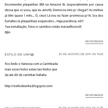
Encomendei plaquinhas BM na Amazon tb (especialmente por causa
dessa que vc usou, que eu amo!!!). Demorou mto p/ chegar? As minhas
já têm quase 1 mês... Ó, céus! Lá vou eu fazer promessa p/ N. Sra dos
Esmaltes (e plaquinhas) esquecidos... Haja paciência, né?!
Tua esmaltação, fotos e carimbos estão maravilhosos!!!
Bjks
RESPONDER
ESTILO DE UNH@
25 DE AGOSTO DE 2011 ÀS 13:53
fico lindo o Vanessa com a Carimbada
mais esses holos estao tao lindos que
da ate dó de carimbar hahaha
http://estilodeunha.blogspot.com/
RESPONDER
25 DE AGOSTO DE 2011 ÀS 14:35