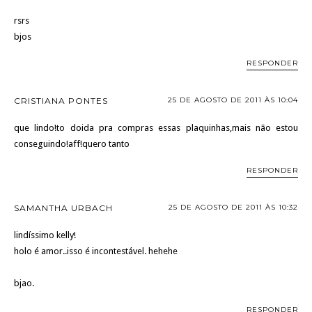
rsrs
bjos
RESPONDER
CRISTIANA PONTES
25 DE AGOSTO DE 2011 ÀS 10:04
que lindo!to doida pra compras essas plaquinhas,mais não estou
conseguindo!aff!quero tanto
RESPONDER
SAMANTHA URBACH
25 DE AGOSTO DE 2011 ÀS 10:32
lindíssimo kelly!
holo é amor..isso é incontestável. hehehe
bjao.
RESPONDER