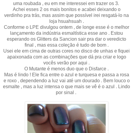
uma roubada , eu em me interessei em trazer os 3.
Achei esses 2 os mais bonitos e acabei deixando o
verdinho pra trás, mas assim que possível irei resgatá-lo na
loja hsuahsuah .
Conforme o LPE divulgou ontem , de longe esse é o melhor
lançamento da indústria esmaltística esse ano . Estou
esperando os Glitters da Sancion sair pra dar o veredicto
final , mas essa coleção é tudo de bom .
Usei ele em cima de outras cores no disco de unhas e fiquei
apaixonada com as combinações que dá pra criar e logo
vocês verão por aqui .
O Mutante é menos duo que o Disfarce .
Mas é lindo ! Ele fica entre o azul e turquesa e passa a rosa
e roxo , dependendo a luz vai até um dourado . Bem louco o
esmalte , mas a luz intensa o que mais se vê é o azul . Lindo
por sinal .