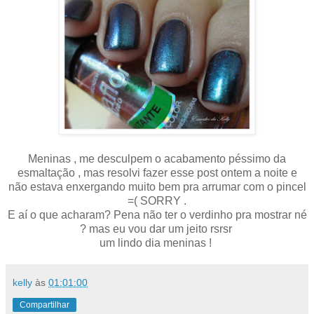
Meninas , me desculpem o acabamento péssimo da
esmaltação , mas resolvi fazer esse post ontem a noite e
não estava enxergando muito bem pra arrumar com o pincel
=( SORRY .
E aí o que acharam? Pena não ter o verdinho pra mostrar né
? mas eu vou dar um jeito rsrsr
um lindo dia meninas !
kelly
às
01:01:00
Compartilhar