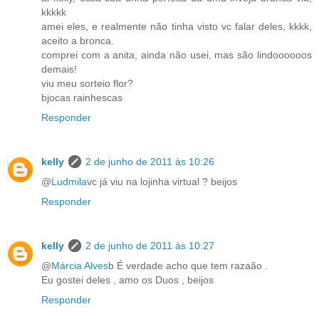
kkkkk
amei eles, e realmente não tinha visto vc falar deles, kkkk,
aceito a bronca.
comprei com a anita, ainda não usei, mas são lindoooooos
demais!
viu meu sorteio flor?
bjocas rainhescas
Responder
kelly
2 de junho de 2011 às 10:26
@
Ludmila
vc já viu na lojinha virtual ? beijos
Responder
kelly
2 de junho de 2011 às 10:27
@
Márcia Alves
b É verdade acho que tem razaão .
Eu gostei deles , amo os Duos , beijos
Responder