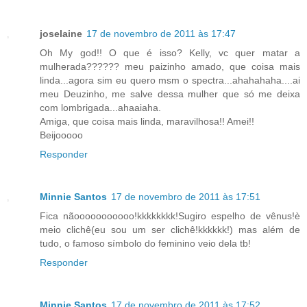
joselaine
17 de novembro de 2011 às 17:47
Oh My god!! O que é isso? Kelly, vc quer matar a
mulherada?????? meu paizinho amado, que coisa mais
linda...agora sim eu quero msm o spectra...ahahahaha....ai
meu Deuzinho, me salve dessa mulher que só me deixa
com lombrigada...ahaaiaha.
Amiga, que coisa mais linda, maravilhosa!! Amei!!
Beijooooo
Responder
Minnie Santos
17 de novembro de 2011 às 17:51
Fica nãooooooooooo!kkkkkkkk!Sugiro espelho de vênus!è
meio clichê(eu sou um ser clichê!kkkkkk!) mas além de
tudo, o famoso símbolo do feminino veio dela tb!
Responder
Minnie Santos
17 de novembro de 2011 às 17:52