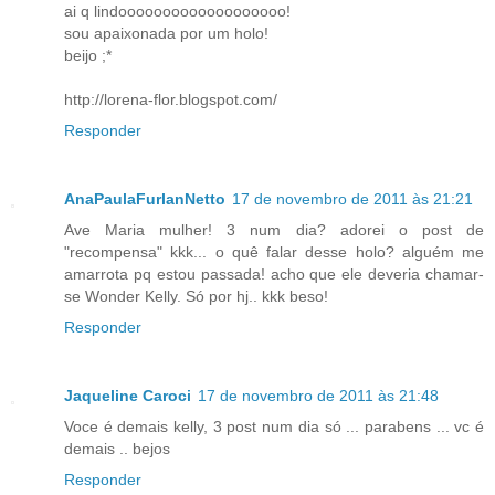
ai q lindooooooooooooooooooo!
sou apaixonada por um holo!
beijo ;*
http://lorena-flor.blogspot.com/
Responder
AnaPaulaFurlanNetto
17 de novembro de 2011 às 21:21
Ave Maria mulher! 3 num dia? adorei o post de
"recompensa" kkk... o quê falar desse holo? alguém me
amarrota pq estou passada! acho que ele deveria chamar-
se Wonder Kelly. Só por hj.. kkk beso!
Responder
Jaqueline Caroci
17 de novembro de 2011 às 21:48
Voce é demais kelly, 3 post num dia só ... parabens ... vc é
demais .. bejos
Responder