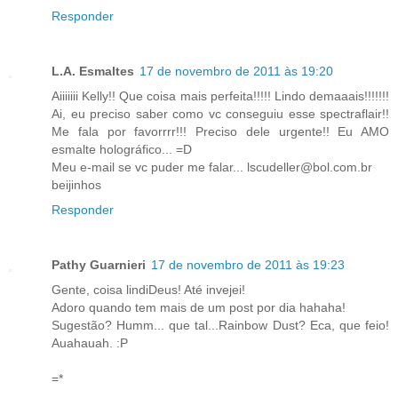
Responder
L.A. Esmaltes
17 de novembro de 2011 às 19:20
Aiiiiiii Kelly!! Que coisa mais perfeita!!!!! Lindo demaaais!!!!!!!
Ai, eu preciso saber como vc conseguiu esse spectraflair!!
Me fala por favorrrr!!! Preciso dele urgente!! Eu AMO
esmalte holográfico... =D
Meu e-mail se vc puder me falar... lscudeller@bol.com.br
beijinhos
Responder
Pathy Guarnieri
17 de novembro de 2011 às 19:23
Gente, coisa lindiDeus! Até invejei!
Adoro quando tem mais de um post por dia hahaha!
Sugestão? Humm... que tal...Rainbow Dust? Eca, que feio!
Auahauah. :P
=*