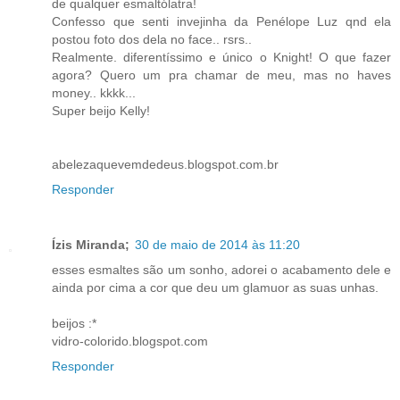
de qualquer esmaltólatra!
Confesso que senti invejinha da Penélope Luz qnd ela
postou foto dos dela no face.. rsrs..
Realmente. diferentíssimo e único o Knight! O que fazer
agora? Quero um pra chamar de meu, mas no haves
money.. kkkk...
Super beijo Kelly!
abelezaquevemdedeus.blogspot.com.br
Responder
Ízis Miranda;
30 de maio de 2014 às 11:20
esses esmaltes são um sonho, adorei o acabamento dele e
ainda por cima a cor que deu um glamuor as suas unhas.
beijos :*
vidro-colorido.blogspot.com
Responder