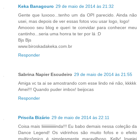
Keka Banagouro
29 de maio de 2014 às 21:32
Gente que luxooo...tenho um da OPI parecido. Ainda não
usei, mas depois de ver essas fotos vou usar logo, logo!
Amoooo seu blog e queri te convidar para conhecer meu
cantinho...seria uma honra te ter por lá :D
Bjs Bjs
www.biroskadakeka.com.br
Responder
Sabrina Napier Escudeiro
29 de maio de 2014 às 21:55
Amiga vc ta ai se amostrando com esse lindo né não, kkkkk
Amei!!! Quando puder imbox! beijocas
Responder
Priscila Bizário
29 de maio de 2014 às 22:11
Coisa mais liiiiiiiiiiiiiinda!!! Eu babo demais nessa coleção da
Dance Legend! Os vidrinhos são muito fofos e o efeito
multicrômico é simplesmente maravilhoso, Kelly! Invejei