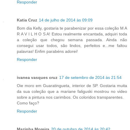
Responder
Katia Cruz
14 de julho de 2014 às 09:09
Bom dia Kelly, gostaria te parabenizar por essa coleção M A
R A V I L H O S A! Estou realmente encantada, adquiri toda
a coleção que chegou semana passada. Ainda não
consegui usar todos, são lindos, perfeitos e...me faltou
palavras! Enfim parabéns adorei!
Responder
ivanea vasques cruz
17 de setembro de 2014 às 21:54
Oie moro em Guaratingueta, interior de SP. Gostaria muita
da sua coleção que a mariane faliguski mostrou no video
sobre a pintura nos carimbos. Os coloridos transparentes.
Como faço?
Responder
Mazinha Moreira
20 de outubro de 2014 às 20:42