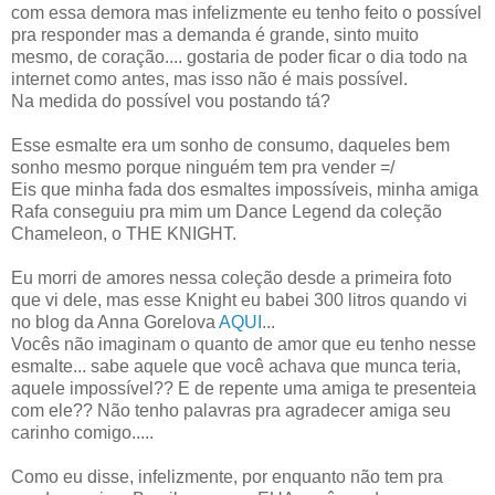
com essa demora mas infelizmente eu tenho feito o possível
pra responder mas a demanda é grande, sinto muito
mesmo, de coração.... gostaria de poder ficar o dia todo na
internet como antes, mas isso não é mais possível.
Na medida do possível vou postando tá?
Esse esmalte era um sonho de consumo, daqueles bem
sonho mesmo porque ninguém tem pra vender =/
Eis que minha fada dos esmaltes impossíveis, minha amiga
Rafa conseguiu pra mim um Dance Legend da coleção
Chameleon, o THE KNIGHT.
Eu morri de amores nessa coleção desde a primeira foto
que vi dele, mas esse Knight eu babei 300 litros quando vi
no blog da Anna Gorelova
AQUI
...
Vocês não imaginam o quanto de amor que eu tenho nesse
esmalte... sabe aquele que você achava que munca teria,
aquele impossível?? E de repente uma amiga te presenteia
com ele?? Não tenho palavras pra agradecer amiga seu
carinho comigo.....
Como eu disse, infelizmente, por enquanto não tem pra