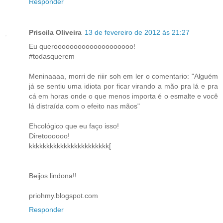
Responder
Priscila Oliveira
13 de fevereiro de 2012 às 21:27
Eu queroooooooooooooooooooo!
#todasquerem
Meninaaaa, morri de riiir soh em ler o comentario: "Alguém
já se sentiu uma idiota por ficar virando a mão pra lá e pra
cá em horas onde o que menos importa é o esmalte e você
lá distraída com o efeito nas mãos"
Ehcológico que eu faço isso!
Diretoooooo!
kkkkkkkkkkkkkkkkkkkkkkk[
Beijos lindona!!
priohmy.blogspot.com
Responder