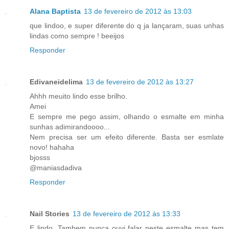
Alana Baptista
13 de fevereiro de 2012 às 13:03
que lindoo, e super diferente do q ja lançaram, suas unhas
lindas como sempre ! beeijos
Responder
Edivaneidelima
13 de fevereiro de 2012 às 13:27
Ahhh meuito lindo esse brilho.
Amei
E sempre me pego assim, olhando o esmalte em minha
sunhas adimirandoooo...
Nem precisa ser um efeito diferente. Basta ser esmlate
novo! hahaha
bjosss
@maniasdadiva
Responder
Nail Stories
13 de fevereiro de 2012 às 13:33
E lindo. Tambem nunca ouvi falar neste esmalte mas tem