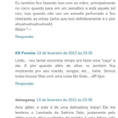
Eu também fico fazendo isso com as mãos, principalmente
no carro quando para em um semaforo e está aquele sol
rsrs, isso quando não uso um esmalte perfumado e fico
cheirando as unhas (acho que isso definitivamente é o pior
ahuahuahuahuahuah)
Beijos ^.~
Responder
KK Ferreira
13 de fevereiro de 2012 às 23:35
Lindo... vou tentar encontrar tempo pra fazer uma "caça" a
ele. E pior quando além de olhar, vc também fica
mostrando pro seu marido, amigos, etc... hehe. Somos
todas loucas! Mas com uma coisa tão linda... aff! bjos
Responder
deisegaray
13 de fevereiro de 2012 às 23:36
Amo glitter, e este é de uma delicadeza ímpar! Ele me
lembrou o Lambada da Sabrina Sato, justamente pelo
glitter suave. Mas o vidrinho do japinha é uma fofura, não