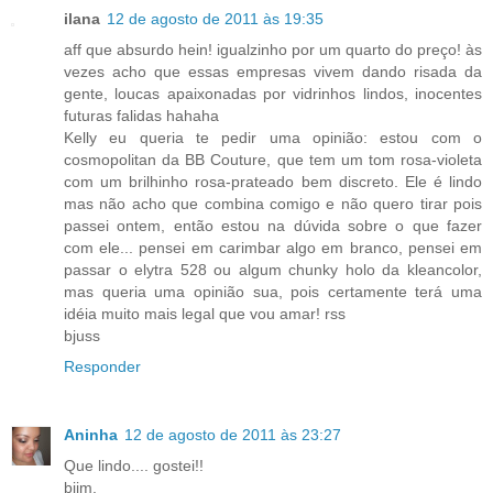
ilana
12 de agosto de 2011 às 19:35
aff que absurdo hein! igualzinho por um quarto do preço! às
vezes acho que essas empresas vivem dando risada da
gente, loucas apaixonadas por vidrinhos lindos, inocentes
futuras falidas hahaha
Kelly eu queria te pedir uma opinião: estou com o
cosmopolitan da BB Couture, que tem um tom rosa-violeta
com um brilhinho rosa-prateado bem discreto. Ele é lindo
mas não acho que combina comigo e não quero tirar pois
passei ontem, então estou na dúvida sobre o que fazer
com ele... pensei em carimbar algo em branco, pensei em
passar o elytra 528 ou algum chunky holo da kleancolor,
mas queria uma opinião sua, pois certamente terá uma
idéia muito mais legal que vou amar! rss
bjuss
Responder
Aninha
12 de agosto de 2011 às 23:27
Que lindo.... gostei!!
bjim,