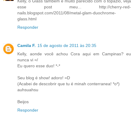
Kelly, o Glass também é muito parecido com o topázio, veja
esse post meu... http://cherry-red-
nails.blogspot.com/2011/08/metal-glam-duochrome-
glass.html
Responder
Camila F.
15 de agosto de 2011 às 20:35
Kelly, aonde você achou Cora aqui em Campinas? eu
nunca vi =/
Eu quero esse duo! *-*
Seu blog é show! adoro! =D
(Acabei de descobrir que tu é minah conterranea! *o*)
auhsuahsu
Beijos
Responder