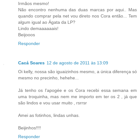
Irmãos mesmo!
Não encontro nenhuma das duas marcas por aqui.. Mas
quando comprar pela net vou direto nos Cora então... Tem
algum igual ao Ágata da LP?
Lindo demaaaaaais!
Beijooos
Responder
Cacá Soares
12 de agosto de 2011 às 13:09
Oi kelly, nossa são iguaizinhos mesmo, a única diferença só
mesmo no precinho, hehehe...
Já tenho os l'apogée e os Cora recebi essa semana em
uma troquinha, mas nem me importo em ter os 2 , já que
são lindos e vou usar muito , rsrrsr
Amei as fotinhos, lindas unhas.
Beijinhos!!!!
Responder