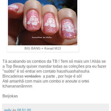
BIG BANG + Konad M13
Tá acabando os combos da TB ! Tem só mais um ! Aliás se
a Top Beauty quiser mandar todas as coleções pra eu fazer
"suótis" é só entrar em contato haushuashahsuha
Bincadeiras
verdades
a parte , por hoje é só!
Até amanhã com mais um combo e anoute o ortei
tchanananãnnnn
Beijokas
kelly
às
08:51:00