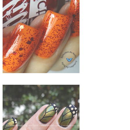
CHRIS "COM QUEM VOU SAIR" LORENA + ANIMATE L.A.GIRL GLITTER ADDICT ANIMATE
ACID LEMON E ANIMAL PRINT BUTERFLY