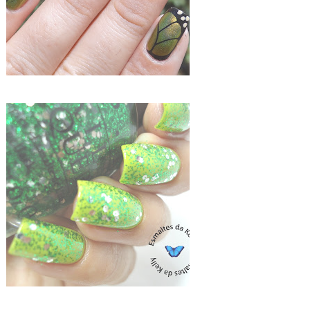
ZOYA MITZI + OPI MUPPETS FRESH FROG OF BEL AIR