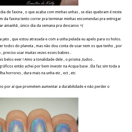
dia de faxina , o que acaba com minhas unhas , se elas quebram é neste
m da faxina tento correr pra terminar minhas encomendas pra entregar
ar amanhã , único dia da semana pra descanso =(
jato , que estou atrasada e com a unha pelada eu apelo para os holos.
ter todos do planeta , mas não dou conta de usar nem os que tenho , por
, preciso usar muitas vezes esses babies .
s belos ever ! Amo a tonalidade dele , o prisma ,tudoo .
áficos então achei por bem investir na Acqua base . Ela faz sim toda a
ha horrores , dura mais na unha etc , ect , etc
lho por aí que prometem aumentar a durabilidade e não perder o