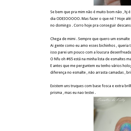
Se bem que pra mim não é muito bom não , hj é 
dia ODEIOOOOO. Mas fazer o que né ? Hoje alé
no domingo . Corro hoje pra conseguir descans
Chega de mimi . Sempre que quero um esmalte a 
Ai gente como eu amo esses bichinhos , queria 
isso parei um pouco com a loucura desenfreada 
O Nfu oh #65 está na minha lista de esmaltes mai
E antes que me perguntem eu tenho vários hologr
diferença no esmalte , não arrasta camadas , bril
Existem uns truques com base fosca e extra bri
prisma , mas eu nao testei .