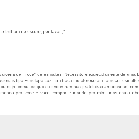
e brilham no escuro, por favor ;*
arceria de "troca" de esmaltes. Necessito encarecidamente de uma 
cionais tipo Penelope Luz. Em troca me ofereco em fornecer esmalte
n... ou seja, esmaltes que se encontram nas prateleiras americanas) s
ro e mando pra voce e voce compra e manda pra mim, mas estou abe