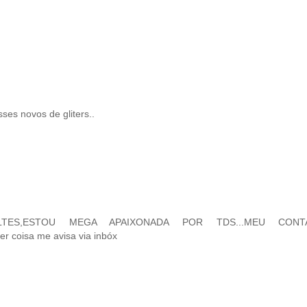
ses novos de gliters..
LTES,ESTOU MEGA APAIXONADA POR TDS...MEU CON
 coisa me avisa via inbóx