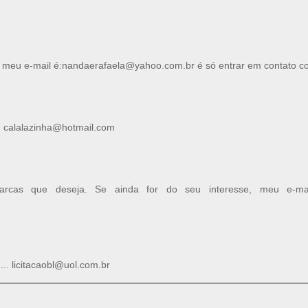
oca meu e-mail é:nandaerafaela@yahoo.com.br é só entrar em contato 
o: calalazinha@hotmail.com
cas que deseja. Se ainda for do seu interesse, meu e-mai
.. licitacaobl@uol.com.br