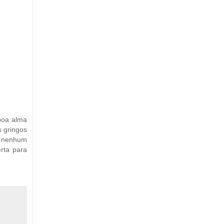
boa alma
s gringos
em nenhum
rta para