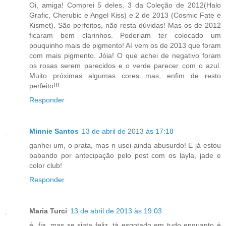
Oi, amiga! Comprei 5 deles, 3 da Coleção de 2012(Halo
Grafic, Cherubic e Angel Kiss) e 2 de 2013 (Cosmic Fate e
Kismet). São perfeitos, não resta dúvidas! Mas os de 2012
ficaram bem clarinhos. Poderiam ter colocado um
pouquinho mais de pigmento! Aí vem os de 2013 que foram
com mais pigmento. Jóia! O que achei de negativo foram
os rosas serem parecidos e o verde parecer com o azul.
Muito próximas algumas cores...mas, enfim de resto
perfeito!!!
Responder
Minnie Santos
13 de abril de 2013 às 17:18
ganhei um, o prata, mas n usei ainda abusurdo! E já estou
babando por antecipação pelo post com os layla, jade e
color club!
Responder
Maria Turci
13 de abril de 2013 às 19:03
é, fia, mas se sinta feliz, tá esgotado em tudo enquanto é