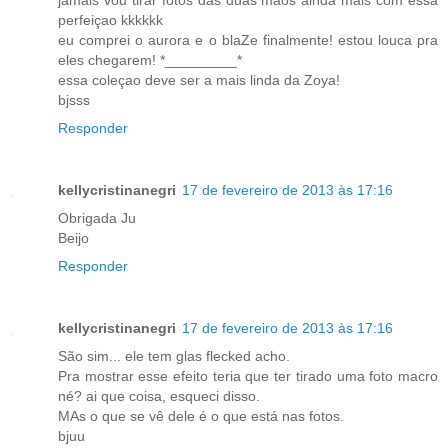
jamais vou tirar fotos das duas mãos ainda mais com essa
perfeiçao kkkkkk
eu comprei o aurora e o blaZe finalmente! estou louca pra
eles chegarem! *_________*
essa coleçao deve ser a mais linda da Zoya!
bjsss
Responder
kellycristinanegri
17 de fevereiro de 2013 às 17:16
Obrigada Ju
Beijo
Responder
kellycristinanegri
17 de fevereiro de 2013 às 17:16
São sim... ele tem glas flecked acho.
Pra mostrar esse efeito teria que ter tirado uma foto macro
né? ai que coisa, esqueci disso.
MAs o que se vê dele é o que está nas fotos.
bjuu