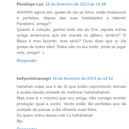
Penélope Luz
16 de fevereiro de 2013 às 14:48
Ahhhhhh agora sim, gostei de ver as fotos, estão lindasssss
e perfeitas, dignas das tuas habilidades e talento!
Parabéns, amiga!!!
Quanto à coleção, ganhei toda ela da Cris, aquela minha
amiga americana que me manda os glitters, lembra? O
Blaze é meu favorito, mas sério? Ouso dizer que vc iria
gostar de todos eles! Todos são no teu estilo, pode se jogar
nela, amiga!! :)
Responder
kellycristinanegri
16 de fevereiro de 2013 às 14:52
hahahah culpa sua e da Gi que estão caprichando demais
e acaba dando vontade de melhorar hahahahahah
Mas esse é o máximo que vou amiga, não consigo montar
produção igual a vocês. Vocês estão tão perfeitas que dá
vontade de passar o dia olhando suas fotos.
Eu quero todos dessa cole Lu hahahahah
Bju
Responder