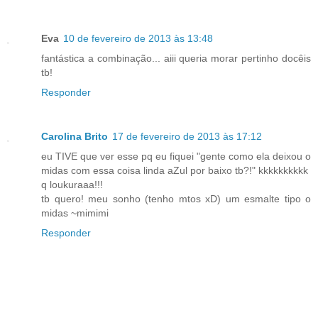
Eva
10 de fevereiro de 2013 às 13:48
fantástica a combinação... aiii queria morar pertinho docêis
tb!
Responder
Carolina Brito
17 de fevereiro de 2013 às 17:12
eu TIVE que ver esse pq eu fiquei "gente como ela deixou o
midas com essa coisa linda aZul por baixo tb?!" kkkkkkkkkk
q loukuraaa!!!
tb quero! meu sonho (tenho mtos xD) um esmalte tipo o
midas ~mimimi
Responder