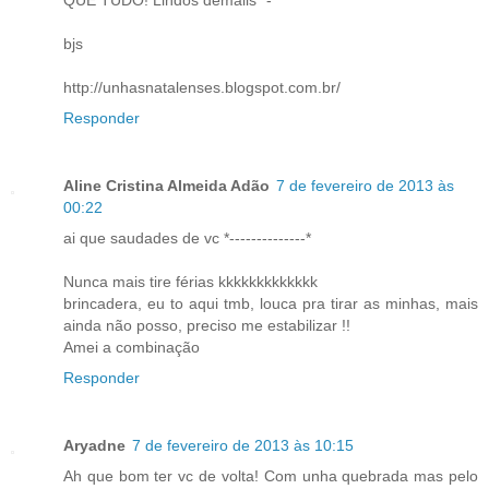
QUE TUDO! Lindos demaiis *-*
bjs
http://unhasnatalenses.blogspot.com.br/
Responder
Aline Cristina Almeida Adão
7 de fevereiro de 2013 às
00:22
ai que saudades de vc *--------------*
Nunca mais tire férias kkkkkkkkkkkkk
brincadera, eu to aqui tmb, louca pra tirar as minhas, mais
ainda não posso, preciso me estabilizar !!
Amei a combinação
Responder
Aryadne
7 de fevereiro de 2013 às 10:15
Ah que bom ter vc de volta! Com unha quebrada mas pelo