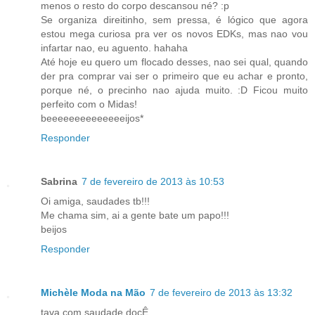
menos o resto do corpo descansou né? :p
Se organiza direitinho, sem pressa, é lógico que agora
estou mega curiosa pra ver os novos EDKs, mas nao vou
infartar nao, eu aguento. hahaha
Até hoje eu quero um flocado desses, nao sei qual, quando
der pra comprar vai ser o primeiro que eu achar e pronto,
porque né, o precinho nao ajuda muito. :D Ficou muito
perfeito com o Midas!
beeeeeeeeeeeeeeijos*
Responder
Sabrina
7 de fevereiro de 2013 às 10:53
Oi amiga, saudades tb!!!
Me chama sim, ai a gente bate um papo!!!
beijos
Responder
Michèle Moda na Mão
7 de fevereiro de 2013 às 13:32
tava com saudade docÊ