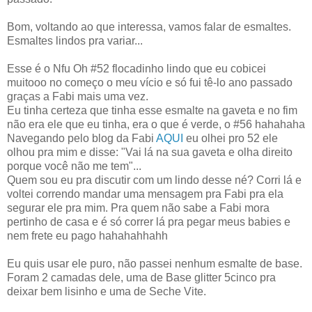
Bom, voltando ao que interessa, vamos falar de esmaltes.
Esmaltes lindos pra variar...
Esse é o Nfu Oh #52 flocadinho lindo que eu cobicei
muitooo no começo o meu vício e só fui tê-lo ano passado
graças a Fabi mais uma vez.
Eu tinha certeza que tinha esse esmalte na gaveta e no fim
não era ele que eu tinha, era o que é verde, o #56 hahahaha
Navegando pelo blog da Fabi
AQUI
eu olhei pro 52 ele
olhou pra mim e disse: "Vai lá na sua gaveta e olha direito
porque você não me tem"...
Quem sou eu pra discutir com um lindo desse né? Corri lá e
voltei correndo mandar uma mensagem pra Fabi pra ela
segurar ele pra mim. Pra quem não sabe a Fabi mora
pertinho de casa e é só correr lá pra pegar meus babies e
nem frete eu pago hahahahhahh
Eu quis usar ele puro, não passei nenhum esmalte de base.
Foram 2 camadas dele, uma de Base glitter 5cinco pra
deixar bem lisinho e uma de Seche Vite.