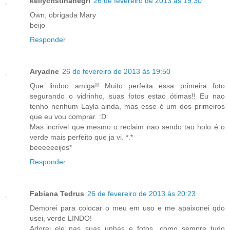
kellycristinanegri
26 de fevereiro de 2013 às 19:30
Own, obrigada Mary
beijo
Responder
Aryadne
26 de fevereiro de 2013 às 19:50
Que lindoo amiga!! Muito perfeita essa primeira foto
segurando o vidrinho, suas fotos estao ótimas!! Eu nao
tenho nenhum Layla ainda, mas esse é um dos primeiros
que eu vou comprar. :D
Mas incrivel que mesmo o reclaim nao sendo tao holo é o
verde mais perfeito que ja vi. *.*
beeeeeeijos*
Responder
Fabiana Tedrus
26 de fevereiro de 2013 às 20:23
Demorei para colocar o meu em uso e me apaixonei qdo
usei, verde LINDO!
Adorei ele nas suas unhas e fotos, como sempre tudo