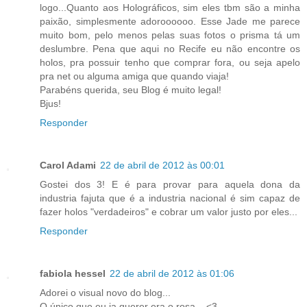
logo...Quanto aos Holográficos, sim eles tbm são a minha
paixão, simplesmente adoroooooo. Esse Jade me parece
muito bom, pelo menos pelas suas fotos o prisma tá um
deslumbre. Pena que aqui no Recife eu não encontre os
holos, pra possuir tenho que comprar fora, ou seja apelo
pra net ou alguma amiga que quando viaja!
Parabéns querida, seu Blog é muito legal!
Bjus!
Responder
Carol Adami
22 de abril de 2012 às 00:01
Gostei dos 3! E é para provar para aquela dona da
industria fajuta que é a industria nacional é sim capaz de
fazer holos "verdadeiros" e cobrar um valor justo por eles...
Responder
fabiola hessel
22 de abril de 2012 às 01:06
Adorei o visual novo do blog...
O único que eu ia querer era o rosa... <3