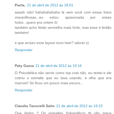
Paola.
21 de abril de 2012 às 18:01
aaaah não! hahahahahaha lá vem você com essas fotos
maravilhosas...eu estou apaixonada por esses
holos...quero pra ontem ô/
também acho liindo vermelho mais forte, mas esse é lindão
também!
e que arrazo esse layout novo hein? adorei x)
Responder
Paty Gazza
21 de abril de 2012 às 19:16
O Psicodélica não serve como top coat não, eu testei e ele
cobriu o esmalte que eu tava usando, e olha que era
marrom! Só ficou um pouco mais escuro...
Responder
Claudia Taconelli Saito
21 de abril de 2012 às 19:23
Que lindos !! Os esmaltes holográficos tb são meus