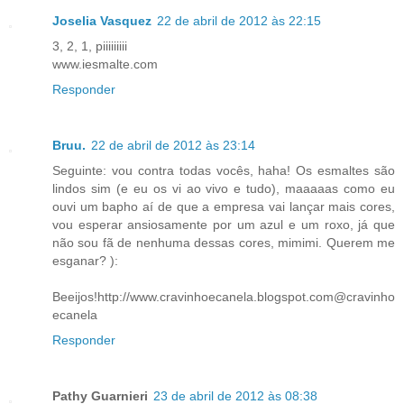
Joselia Vasquez
22 de abril de 2012 às 22:15
3, 2, 1, piiiiiiiii
www.iesmalte.com
Responder
Bruu.
22 de abril de 2012 às 23:14
Seguinte: vou contra todas vocês, haha! Os esmaltes são
lindos sim (e eu os vi ao vivo e tudo), maaaaas como eu
ouvi um bapho aí de que a empresa vai lançar mais cores,
vou esperar ansiosamente por um azul e um roxo, já que
não sou fã de nenhuma dessas cores, mimimi. Querem me
esganar? ):
Beeijos!http://www.cravinhoecanela.blogspot.com@cravinho
ecanela
Responder
Pathy Guarnieri
23 de abril de 2012 às 08:38