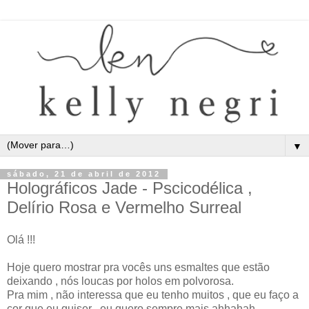
▼
sábado, 21 de abril de 2012
Holográficos Jade - Pscicodélica ,
Delírio Rosa e Vermelho Surreal
Olá !!!
Hoje quero mostrar pra vocês uns esmaltes que estão
deixando , nós loucas por holos em polvorosa.
Pra mim , não interessa que eu tenho muitos , que eu faço a
cor que eu quiser , eu quero sempre mais ahhahah