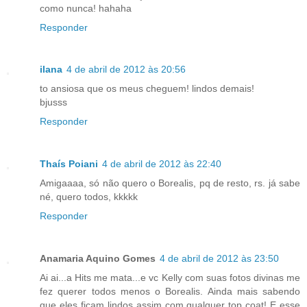
como nunca! hahaha
Responder
ilana
4 de abril de 2012 às 20:56
to ansiosa que os meus cheguem! lindos demais!
bjusss
Responder
Thaís Poiani
4 de abril de 2012 às 22:40
Amigaaaa, só não quero o Borealis, pq de resto, rs. já sabe
né, quero todos, kkkkk
Responder
Anamaria Aquino Gomes
4 de abril de 2012 às 23:50
Ai ai...a Hits me mata...e vc Kelly com suas fotos divinas me
fez querer todos menos o Borealis. Ainda mais sabendo
que eles ficam lindos assim com qualquer top coat! E esse