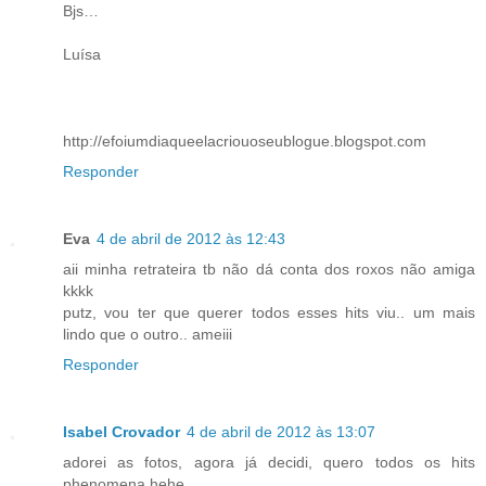
Bjs…
Luísa
http://efoiumdiaqueelacriouoseublogue.blogspot.com
Responder
Eva
4 de abril de 2012 às 12:43
aii minha retrateira tb não dá conta dos roxos não amiga
kkkk
putz, vou ter que querer todos esses hits viu.. um mais
lindo que o outro.. ameiii
Responder
Isabel Crovador
4 de abril de 2012 às 13:07
adorei as fotos, agora já decidi, quero todos os hits
phenomena hehe