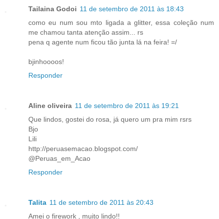
Tailaina Godoi
11 de setembro de 2011 às 18:43
como eu num sou mto ligada a glitter, essa coleção num
me chamou tanta atenção assim... rs
pena q agente num ficou tão junta lá na feira! =/
bjinhoooos!
Responder
Aline oliveira
11 de setembro de 2011 às 19:21
Que lindos, gostei do rosa, já quero um pra mim rsrs
Bjo
Lili
http://peruasemacao.blogspot.com/
@Peruas_em_Acao
Responder
Talita
11 de setembro de 2011 às 20:43
Amei o firework , muito lindo!!