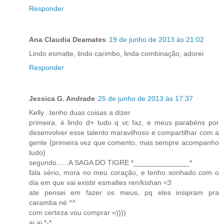
Responder
Ana Claudia Deamates
19 de junho de 2013 às 21:02
Lindo esmalte, lindo carimbo, linda combinação, adorei
Responder
Jessica G. Andrade
25 de junho de 2013 às 17:37
Kelly...tenho duas coisas a dizer
primeira, é lindo d+ tudo q vc faz, e meus parabéns por
desenvolver esse talento maravilhoso e compartilhar com a
gente (primeira vez que comento, mas sempre acompanho
tudo)
segundo......A SAGA DO TIGRE *______________*
fala sério, mora no meu coração, e tenho sonhado com o
dia em que vai existir esmaltes ren/kishan <3
ate pensei em fazer os meus, pq eles insipram pra
caramba né ^^
com certeza vou comprar =))))
ai ai *-*