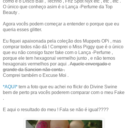
como é o Disco Ball , Techno , Friz Spot Nyx etc , etc , etc .
O único que conheço asim é o Lança -Perfume da Top
Beauty .
Agora vocês podem começar a entender o porque que eu
queria esses glitter.
Eu fiquei apaixonada pela coleção dos Muppets OPi , mas
comprar todos não dá ! Comprei o Miss Piggy que é o único
que eu não consigo fazer fake com o Lança -Perfume ,
porque ele tem hexagonal vermelho junto , e não temos
hexagonais vermelhos por aqui .
Aquele envergado e
grande da Sancion não conta .
Comprei também o Excuse Moi .
*AQUI*
tem a foto que eu achei no flickr do Divine Swine
bem de perto pra vocês poderem comparar com o meu Fake
.
E aqui o resultado do meu ! Fala se não é igual????