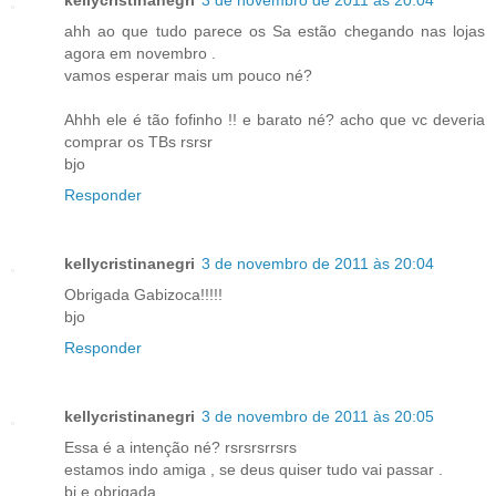
kellycristinanegri
3 de novembro de 2011 às 20:04
ahh ao que tudo parece os Sa estão chegando nas lojas
agora em novembro .
vamos esperar mais um pouco né?
Ahhh ele é tão fofinho !! e barato né? acho que vc deveria
comprar os TBs rsrsr
bjo
Responder
kellycristinanegri
3 de novembro de 2011 às 20:04
Obrigada Gabizoca!!!!!
bjo
Responder
kellycristinanegri
3 de novembro de 2011 às 20:05
Essa é a intenção né? rsrsrsrrsrs
estamos indo amiga , se deus quiser tudo vai passar .
bj e obrigada