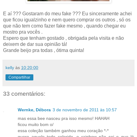
E aí ??? Gostaram do meu fake ??? Eu sinceramente achei
que ficou igualzinho e nem quero comprar os outros , só os
que não tem como fazer fake mesmo , quando chegar eu
mostro pra vocês .
Espero que tenham gostado , obrigada pela visita e não
deixem de dar sua opinião tá!
Grande beijo pra todas , ótima quinta!
kelly
às
10:20:00
Compartilhar
33 comentários:
Wernke, Débora
3 de novembro de 2011 às 10:57
mas essa bee nasceu pra isso mesmo! HAHAH
ficou muito bom o/
essa coleção também ganhou meu coração *-*
quero aquele todo colorido, o rainbow não sei o que lá