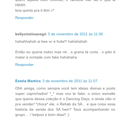
HIHIH
boa quinta pra ti tbm =*
Responder
kellycristinanegri
3 de novembro de 2011 às 11:00
hahahhahah ai bee vc é foda!!! hahahahah
Então eu queria todos mas né , a grana tá curta , o jeito é
matar a vontade com fake hahahaha
Responder
Estela Martins
3 de novembro de 2011 às 11:07
Ohh amiga, como sempre você tem ideias divinas e posts
super caprichados! *_* mas vou te falar, o único esmalte
que queria dessa coleção é o Dancing Days, e ainda não vi
pra vender! *chora* ele, o Rehab da SA... e que coisa essa
história da venda dos SA hein? Tava acompanhando no
grupo... :/ beijoss e bom diaa!! :)