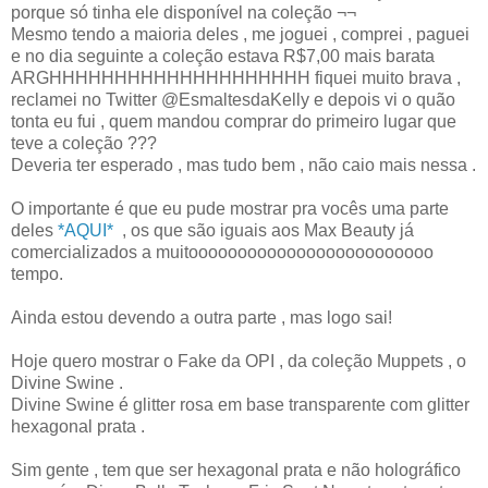
porque só tinha ele disponível na coleção ¬¬
Mesmo tendo a maioria deles , me joguei , comprei , paguei
e no dia seguinte a coleção estava R$7,00 mais barata
ARGHHHHHHHHHHHHHHHHHHHH fiquei muito brava ,
reclamei no Twitter @EsmaltesdaKelly e depois vi o quão
tonta eu fui , quem mandou comprar do primeiro lugar que
teve a coleção ???
Deveria ter esperado , mas tudo bem , não caio mais nessa .
O importante é que eu pude mostrar pra vocês uma parte
deles
*AQUI*
, os que são iguais aos Max Beauty já
comercializados a muitooooooooooooooooooooooooo
tempo.
Ainda estou devendo a outra parte , mas logo sai!
Hoje quero mostrar o Fake da OPI , da coleção Muppets , o
Divine Swine .
Divine Swine é glitter rosa em base transparente com glitter
hexagonal prata .
Sim gente , tem que ser hexagonal prata e não holográfico