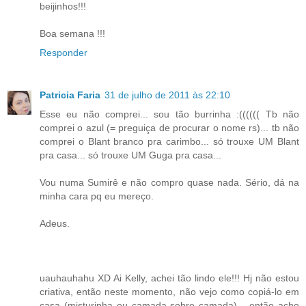
beijinhos!!!
Boa semana !!!
Responder
Patricia Faria
31 de julho de 2011 às 22:10
Esse eu não comprei... sou tão burrinha :(((((( Tb não
comprei o azul (= preguiça de procurar o nome rs)... tb não
comprei o Blant branco pra carimbo... só trouxe UM Blant
pra casa... só trouxe UM Guga pra casa...
Vou numa Sumirê e não compro quase nada. Sério, dá na
minha cara pq eu mereço.
Adeus.
uauhauhahu XD Ai Kelly, achei tão lindo ele!!! Hj não estou
criativa, então neste momento, não vejo como copiá-lo em
casa (misturinha ou camada sobre camada)... então acho